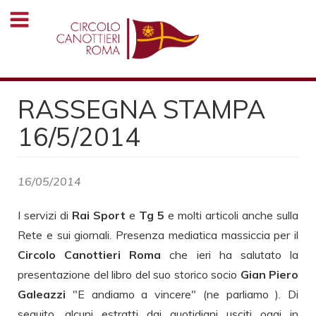
Salta
al
contenuto
principale
RASSEGNA STAMPA
16/5/2014
16/05/2014
I servizi di
Rai Sport
e
Tg 5
e molti articoli anche sulla
Rete e sui giornali. Presenza mediatica massiccia per il
Circolo Canottieri Roma
che ieri ha salutato la
presentazione del libro del suo storico socio
Gian Piero
Galeazzi
"E andiamo a vincere" (ne parliamo ). Di
seguito, alcuni estratti dai quotidiani usciti oggi in