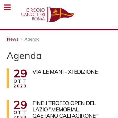
Salta
al
contenuto
principale
News
Agenda
Agenda
29
VIA LE MANI - XI EDIZIONE
OTT
2023
29
FINE: I TROFEO OPEN DEL
LAZIO "MEMORIAL
OTT
GAETANO CALTAGIRONE"
2023