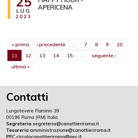
25
APERICENA
LUG
2023
« prima
‹ precedente
…
7
8
9
10
11
12
13
14
15
…
seguente ›
ultima »
Contatti
Lungotevere Flaminio 39
00196 Roma (RM) Italia
Segreteria
segreteria@canottieriroma.it
Tesoreria
amministrazione@canottieriroma.it
PEC
circolocanottieriroma@pec.it