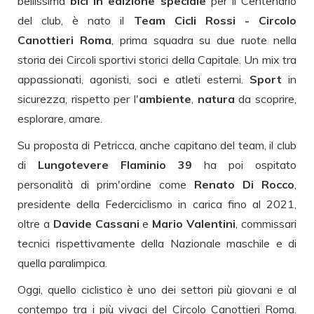
bellissima
bici in edizione speciale
per il Centenario
del club, è nato il
Team Cicli Rossi - Circolo
Canottieri Roma
, prima squadra su due ruote nella
storia dei Circoli sportivi storici della Capitale. Un mix tra
appassionati, agonisti, soci e atleti esterni.
Sport
in
sicurezza, rispetto per l'
ambiente
,
natura
da scoprire,
esplorare, amare.
Su proposta di Petricca, anche capitano del team, il club
di
Lungotevere Flaminio 39
ha poi ospitato
personalità di prim'ordine come
Renato Di Rocco
,
presidente della Federciclismo in carica fino al 2021,
oltre a
Davide Cassani
e
Mario Valentini
, commissari
tecnici rispettivamente della Nazionale maschile e di
quella paralimpica.
Oggi, quello ciclistico è uno dei settori più giovani e al
contempo tra i più vivaci del Circolo Canottieri Roma.