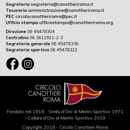
Segreteria
segreteria@canottieriroma.it
Tesoreria
amministrazione@canottieriroma.it
PEC
circolocanottieriroma@pec.it
Ufficio stampa
ufficiostampa@canottieriroma.org
Direzione
06 45478304
Centralino
06 3612921-2-3
Segreteria generale
06 45478336
Segreteria sportiva
06 45478322
Fondato nel 1919 - Stella d'Oro al Merito Sportivo 1971
- Collare d'Oro al Merito Sportivo 2019
Copyright 2018 - Circolo Canottieri Roma