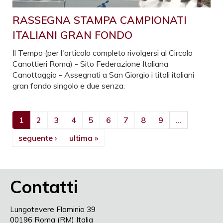
RASSEGNA STAMPA CAMPIONATI
ITALIANI GRAN FONDO
Il Tempo (per l'articolo completo rivolgersi al Circolo
Canottieri Roma) - Sito Federazione Italiana
Canottaggio - Assegnati a San Giorgio i titoli italiani
gran fondo singolo e due senza.
1
2
3
4
5
6
7
8
9
…
seguente ›
ultima »
Contatti
Lungotevere Flaminio 39
00196 Roma (RM) Italia