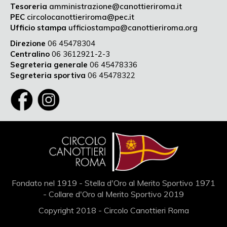
Tesoreria
amministrazione@canottieriroma.it
PEC
circolocanottieriroma@pec.it
Ufficio stampa
ufficiostampa@canottieriroma.org
Direzione
06 45478304
Centralino
06 3612921-2-3
Segreteria generale
06 45478336
Segreteria sportiva
06 45478322
Fondato nel 1919 - Stella d'Oro al Merito Sportivo 1971
- Collare d'Oro al Merito Sportivo 2019
Copyright 2018 - Circolo Canottieri Roma