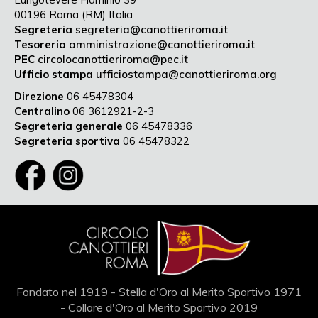
00196 Roma (RM) Italia
Segreteria
segreteria@canottieriroma.it
Tesoreria
amministrazione@canottieriroma.it
PEC
circolocanottieriroma@pec.it
Ufficio stampa
ufficiostampa@canottieriroma.org
Direzione
06 45478304
Centralino
06 3612921-2-3
Segreteria generale
06 45478336
Segreteria sportiva
06 45478322
Fondato nel 1919 - Stella d'Oro al Merito Sportivo 1971
- Collare d'Oro al Merito Sportivo 2019