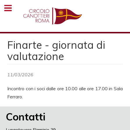
Salta
al
contenuto
principale
Finarte - giornata di
valutazione
11/03/2026
Incontro con i soci dalle ore 10.00 alle ore 17.00 in Sala
Ferraro.
Contatti
Lungotevere Flaminio 39