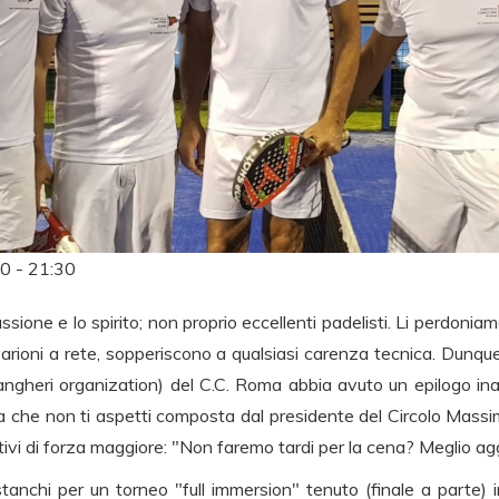
20 - 21:30
sione e lo spirito; non proprio eccellenti padelisti. Li perdoni
varioni a rete, sopperiscono a qualsiasi carenza tecnica. Dunqu
angheri organization) del C.C. Roma abbia avuto un epilogo inas
a che non ti aspetti composta dal presidente del Circolo Mass
otivi di forza maggiore: "Non faremo tardi per la cena? Meglio aggi
stanchi per un torneo "full immersion" tenuto (finale a parte) i