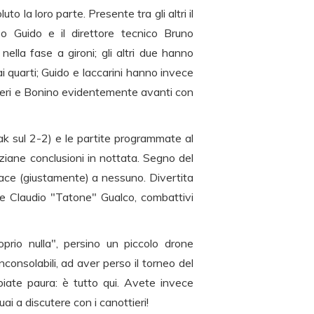
o la loro parte. Presente tra gli altri il
zo Guido e il direttore tecnico Bruno
ella fase a gironi; gli altri due hanno
i quarti; Guido e Iaccarini hanno invece
gheri e Bonino evidentemente avanti con
reak sul 2-2) e le partite programmate al
ziane conclusioni in nottata. Segno del
iace (giustamente) a nessuno. Divertita
 e Claudio "Tatone" Gualco, combattivi
rio nulla", persino un piccolo drone
consolabili, ad aver perso il torneo del
iate paura: è tutto qui. Avete invece
i a discutere con i canottieri!