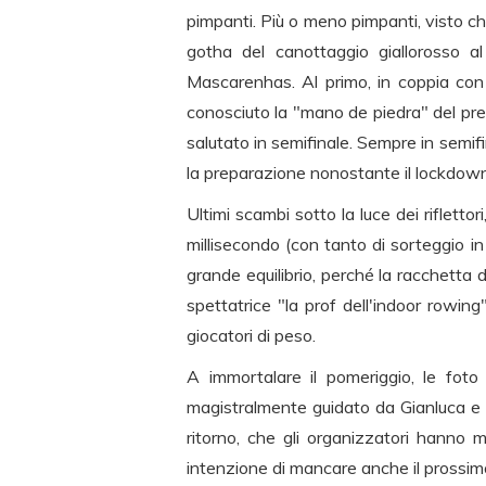
pimpanti. Più o meno pimpanti, visto che 
gotha del canottaggio giallorosso al
Mascarenhas. Al primo, in coppia con F
conosciuto la "mano de piedra" del pres
salutato in semifinale. Sempre in semi
la preparazione nonostante il lockdow
Ultimi scambi sotto la luce dei rifletto
millisecondo (con tanto di sorteggio i
grande equilibrio, perché la racchetta
spettatrice "la prof dell'indoor rowi
giocatori di peso.
A immortalare il pomeriggio, le fot
magistralmente guidato da Gianluca e Ma
ritorno, che gli organizzatori hanno
intenzione di mancare anche il prossimo