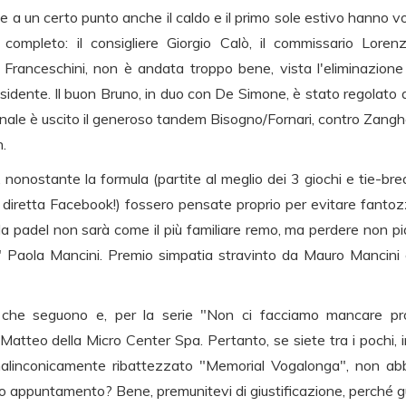
a un certo punto anche il caldo e il primo sole estivo hanno volut
 completo: il consigliere Giorgio Calò, il commissario Loren
ranceschini, non è andata troppo bene, vista l'eliminazione n
idente. Il buon Bruno, in duo con De Simone, è stato regolato a
finale è uscito il generoso tandem Bisogno/Fornari, contro Zan
n.
ri, nonostante la formula (partite al meglio dei 3 giochi e tie-b
n diretta Facebook!) fossero pensate proprio per evitare fantoz
 da padel non sarà come il più familiare remo, ma perdere non p
ng" Paola Mancini. Premio simpatia stravinto da Mauro Mancini
o che seguono e, per la serie "Non ci facciamo mancare prop
tteo della Micro Center Spa. Pertanto, se siete tra i pochi, in
 malinconicamente ribattezzato "Memorial Vogalonga", non abb
 appuntamento? Bene, premunitevi di giustificazione, perché gua