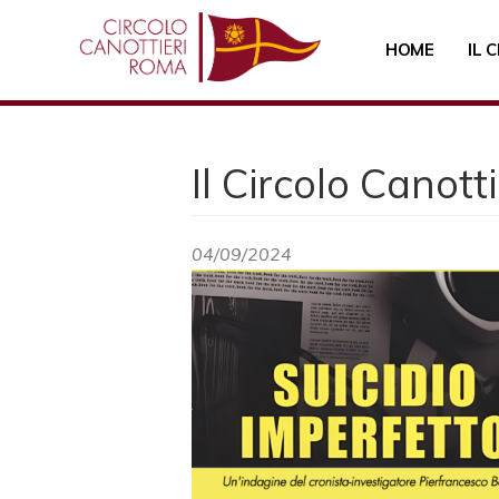
Salta
al
HOME
IL 
contenuto
principale
Il Circolo Canot
04/09/2024