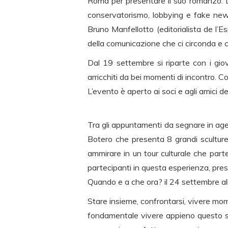
Roma per presentare il suo romanzo. Dur
conservatorismo, lobbying e fake news
Bruno Manfellotto (editorialista de l
della comunicazione che ci circonda e ch
Dal 19 settembre si riparte con i gio
arricchiti da bei momenti di incontro. 
L’evento è aperto ai soci e agli amici d
Tra gli appuntamenti da segnare in agen
Botero che presenta 8 grandi sculture
ammirare in un tour culturale che part
partecipanti in questa esperienza, pres
Quando e a che ora? il 24 settembre al
Stare insieme, confrontarsi, vivere mome
fondamentale vivere appieno questo set