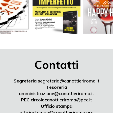
Contatti
Segreteria
segreteria@canottieriroma.it
Tesoreria
amministrazione@canottieriroma.it
PEC
circolocanottieriroma@pec.it
Ufficio stampa
ufficiostampa@canottieriroma.org