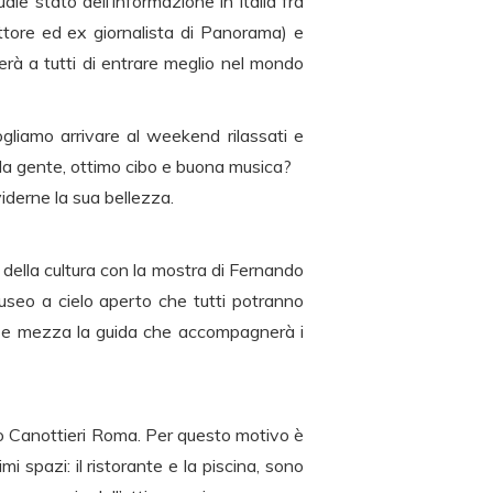
le stato dell’informazione in Italia fra
ttore ed ex giornalista di Panorama) e
rà a tutti di entrare meglio nel mondo
gliamo arrivare al weekend rilassati e
ella gente, ottimo cibo e buona musica?
viderne la sua bellezza.
 della cultura con la mostra di Fernando
useo a cielo aperto che tutti potranno
ora e mezza la guida che accompagnerà i
colo Canottieri Roma. Per questo motivo è
spazi: il ristorante e la piscina, sono