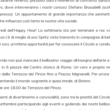
ante l’evento, prezioso sarà il momento di confronto sull’attua
, dove interverranno i nostri consoci Stefano Brusadelli (scri
’Espresso). Un appuntamento di grande importanza che permette
e influenza così tanto la nostra vita sociale.
vedì dell’Happy Hour! La settimana sta per terminare e noi vo
Cosa c’è di meglio di uno Spritz vista tramonto in compagnia di b
ei soci, un’ottima opportunità per far conoscere il Circolo e condi
da non può mancare il bellissimo viaggio all’insegna dell’arte e
 in 6 piazze del Centro storico di Roma. Un vero e proprio m
e dalla Terrazza del Pincio fino a Piazza Mignanelli. Per un’
entando il mondo sognante e quasi irreale, di Botero.
le ore 18,00 da Terrazza del Pincio.
nti di divertimento e convivialità, sono tra le priorità del Cir
tembre partecipando agli eventi e godendo dei nostri bellissimi 