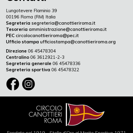
Lungotevere Flaminio 39
00196 Roma (RM) Italia
Segreteria
segreteria@canottieriroma.it
Tesoreria
amministrazione@canottieriroma.it
PEC
circolocanottieriroma@pec.it
Ufficio stampa
ufficiostampa@canottieriroma.org
Direzione
06 45478304
Centralino
06 3612921-2-3
Segreteria generale
06 45478336
Segreteria sportiva
06 45478322
Fondato nel 1919 - Stella d'Oro al Merito Sportivo 1971