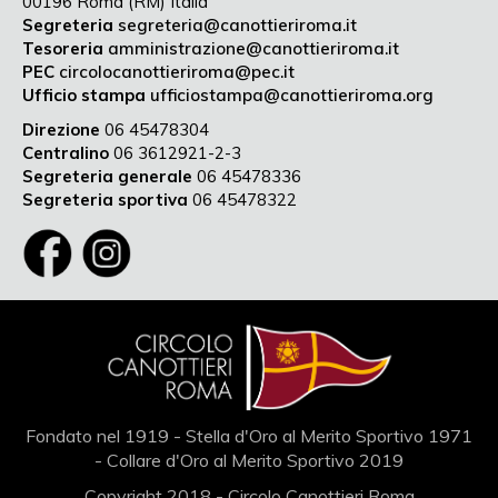
00196 Roma (RM) Italia
Segreteria
segreteria@canottieriroma.it
Tesoreria
amministrazione@canottieriroma.it
PEC
circolocanottieriroma@pec.it
Ufficio stampa
ufficiostampa@canottieriroma.org
Direzione
06 45478304
Centralino
06 3612921-2-3
Segreteria generale
06 45478336
Segreteria sportiva
06 45478322
Fondato nel 1919 - Stella d'Oro al Merito Sportivo 1971
- Collare d'Oro al Merito Sportivo 2019
Copyright 2018 - Circolo Canottieri Roma