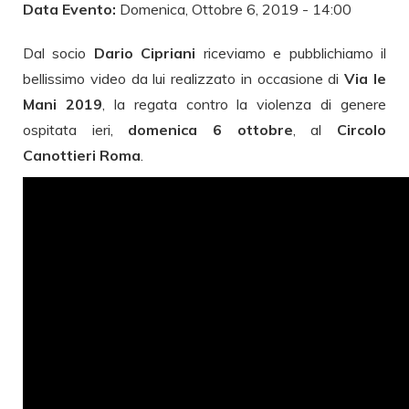
Data Evento:
Domenica, Ottobre 6, 2019 - 14:00
Dal socio
Dario Cipriani
riceviamo e pubblichiamo il
bellissimo video da lui realizzato in occasione di
Via le
Mani 2019
, la regata contro la violenza di genere
ospitata ieri,
domenica 6 ottobre
, al
Circolo
Canottieri Roma
.