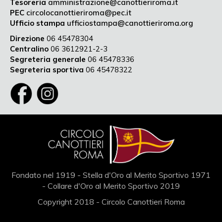
Tesoreria
amministrazione@canottieriroma.it
PEC
circolocanottieriroma@pec.it
Ufficio stampa
ufficiostampa@canottieriroma.org
Direzione
06 45478304
Centralino
06 3612921-2-3
Segreteria generale
06 45478336
Segreteria sportiva
06 45478322
Fondato nel 1919 - Stella d'Oro al Merito Sportivo 1971
- Collare d'Oro al Merito Sportivo 2019
Copyright 2018 - Circolo Canottieri Roma