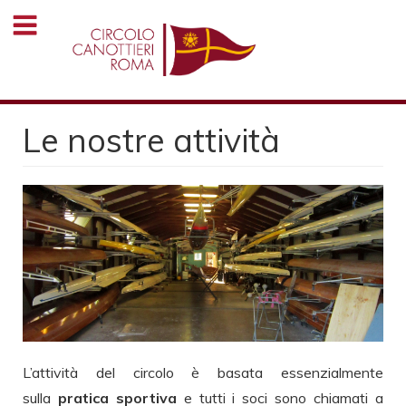
Salta
al
contenuto
principale
Le nostre attività
L’attività del circolo è basata essenzialmente
sulla
pratica sportiva
e tutti i soci sono chiamati a