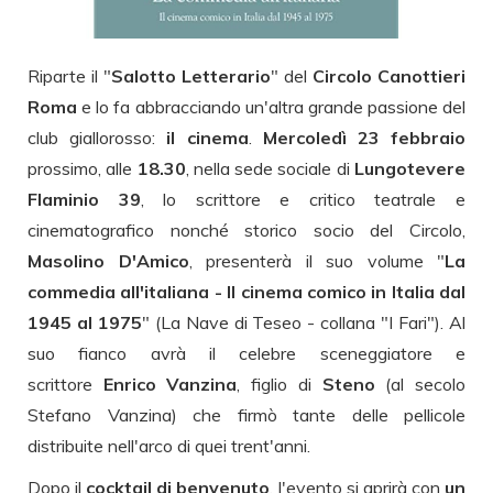
Riparte il "
Salotto Letterario
" del
Circolo Canottieri
Roma
e lo fa abbracciando un'altra grande passione del
club giallorosso:
il cinema
.
Mercoledì 23 febbraio
prossimo, alle
18.30
, nella sede sociale di
Lungotevere
Flaminio 39
, lo scrittore e critico teatrale e
cinematografico nonché storico socio del Circolo,
Masolino D'Amico
, presenterà il suo volume "
La
commedia all'italiana - Il cinema comico in Italia dal
1945 al 1975
" (La Nave di Teseo - collana "I Fari"). Al
suo fianco avrà il celebre sceneggiatore e
scrittore
Enrico Vanzina
, figlio di
Steno
(al secolo
Stefano Vanzina) che firmò tante delle pellicole
distribuite nell'arco di quei trent'anni.
Dopo il
cocktail di benvenuto
, l'evento si aprirà con
un